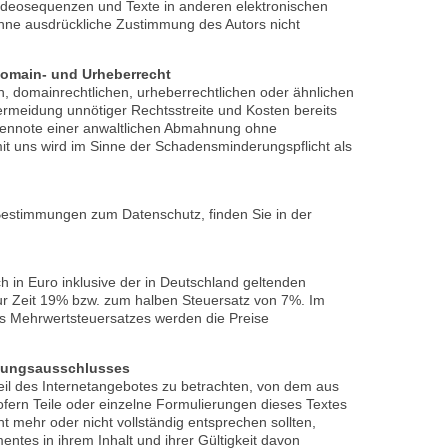
ideosequenzen und Texte in anderen elektronischen
ohne ausdrückliche Zustimmung des Autors nicht
Domain- und Urheberrecht
n, domainrechtlichen, urheberrechtlichen oder ähnlichen
Vermeidung unnötiger Rechtsstreite und Kosten bereits
stennote einer anwaltlichen Abmahnung ohne
 uns wird im Sinne der Schadensminderungspflicht als
Bestimmungen zum Datenschutz, finden Sie in der
h in Euro inklusive der in Deutschland geltenden
ur Zeit 19% bzw. zum halben Steuersatz von 7%. Im
es Mehrwertsteuersatzes werden die Preise
ftungsausschlusses
Teil des Internetangebotes zu betrachten, von dem aus
ofern Teile oder einzelne Formulierungen dieses Textes
ht mehr oder nicht vollständig entsprechen sollten,
entes in ihrem Inhalt und ihrer Gültigkeit davon