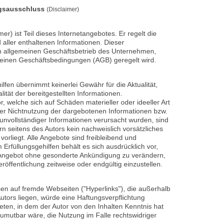
ngsausschluss
(Disclaimer)
r) ist Teil dieses Internetangebotes. Er regelt die
 aller enthaltenen Informationen. Dieser
en allgemeinen Geschäftsbetrieb des Unternehmen,
meinen Geschäftsbedingungen (AGB) geregelt wird.
lfen übernimmt keinerlei Gewähr für die Aktualität,
lität der bereitgestellten Informationen.
 welche sich auf Schäden materieller oder ideeller Art
der Nichtnutzung der dargebotenen Informationen bzw.
 unvollständiger Informationen verursacht wurden, sind
n seitens des Autors kein nachweislich vorsätzliches
vorliegt. Alle Angebote sind freibleibend und
 Erfüllungsgehilfen behält es sich ausdrücklich vor,
 Angebot ohne gesonderte Ankündigung zu verändern,
röffentlichung zeitweise oder endgültig einzustellen.
sen auf fremde Webseiten ("Hyperlinks"), die außerhalb
tors liegen, würde eine Haftungsverpflichtung
treten, in dem der Autor von den Inhalten Kenntnis hat
umutbar wäre, die Nutzung im Falle rechtswidriger