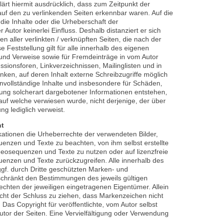
lärt hiermit ausdrücklich, dass zum Zeitpunkt der
 auf den zu verlinkenden Seiten erkennbar waren. Auf die
 die Inhalte oder die Urheberschaft der
 Autor keinerlei Einfluss. Deshalb distanziert er sich
ten aller verlinkten / verknüpften Seiten, die nach der
 Feststellung gilt für alle innerhalb des eigenen
und Verweise sowie für Fremdeinträge in vom Autor
sionsforen, Linkverzeichnissen, Mailinglisten und in
en, auf deren Inhalt externe Schreibzugriffe möglich
 unvollständige Inhalte und insbesondere für Schäden,
ung solcherart dargebotener Informationen entstehen,
, auf welche verwiesen wurde, nicht derjenige, der über
ung lediglich verweist.
ht
likationen die Urheberrechte der verwendeten Bilder,
nzen und Texte zu beachten, von ihm selbst erstellte
deosequenzen und Texte zu nutzen oder auf lizenzfreie
enzen und Texte zurückzugreifen. Alle innerhalb des
gf. durch Dritte geschützten Marken- und
chränkt den Bestimmungen des jeweils gültigen
chten der jeweiligen eingetragenen Eigentümer. Allein
cht der Schluss zu ziehen, dass Markenzeichen nicht
 Das Copyright für veröffentlichte, vom Autor selbst
 Autor der Seiten. Eine Vervielfältigung oder Verwendung