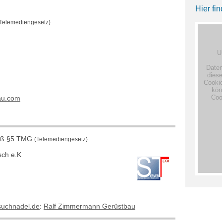
Hier fi
Telemediengesetz)
au.com
ß §5 TMG
(Telemediengesetz)
sch e.K
uchnadel.de
:
Ralf Zimmermann Gerüstbau