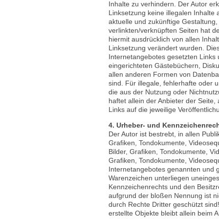
Inhalte zu verhindern. Der Autor erk
Linksetzung keine illegalen Inhalte
aktuelle und zukünftige Gestaltung,
verlinkten/verknüpften Seiten hat der
hiermit ausdrücklich von allen Inhal
Linksetzung verändert wurden. Diese
Internetangebotes gesetzten Links 
eingerichteten Gästebüchern, Diskus
allen anderen Formen von Datenbank
sind. Für illegale, fehlerhafte oder
die aus der Nutzung oder Nichtnutz
haftet allein der Anbieter der Seite
Links auf die jeweilige Veröffentlich
4. Urheber- und Kennzeichenrec
Der Autor ist bestrebt, in allen Pub
Grafiken, Tondokumente, Videoseque
Bilder, Grafiken, Tondokumente, Vi
Grafiken, Tondokumente, Videosequ
Internetangebotes genannten und g
Warenzeichen unterliegen uneinges
Kennzeichenrechts und den Besitzre
aufgrund der bloßen Nennung ist ni
durch Rechte Dritter geschützt sind!
erstellte Objekte bleibt allein beim